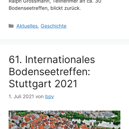
Ralph Grossmann, Teilnehmer an ca. 30
Bodenseetreffen, blickt zurück.
Kategorien
Aktuelles
,
Geschichte
61. Internationales
Bodenseetreffen:
Stuttgart 2021
1. Juli 2021
von
bpv